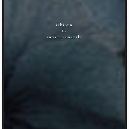
ichibun
by
sumire.yamazaki