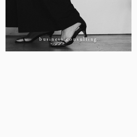
business consulting
amulet name